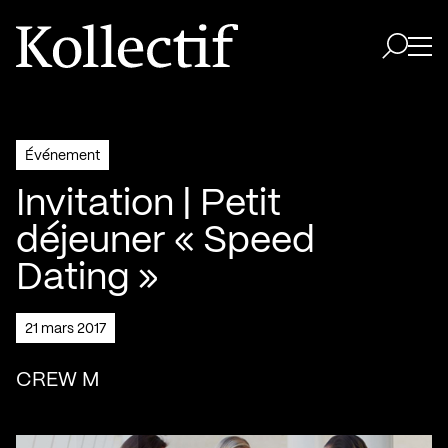
Aller à la page d'accueil
Logo Kollectif
Ouvri
Ouvrir 
Événement
Invitation | Petit
déjeuner « Speed
Dating »
21 mars 2017
CREW M