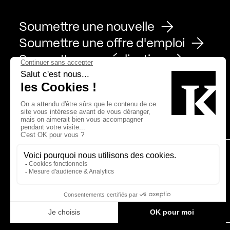
Soumettre une nouvelle
Soumettre une offre d'emploi
Soumettre une réalisation
Page Facebook de Kollectif
Page Instagram de Kollectif
Page Linkedin de Kollectif
Partenaires
Bâtiment-Durable-Québec-1
Esquisses-1
IRAC-1
MP-1