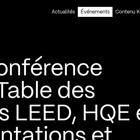
Actualités
Événements
Contenu Ko
onférence
Table des
ns LEED, HQE 
ntations et