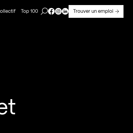
Ouvrir la barre de recherche
Page Facebook de Kollectif
Page Instagram de Kollectif
Page Linkedin de Kollectif
Trouver un emploi
llectif
Top 100
et