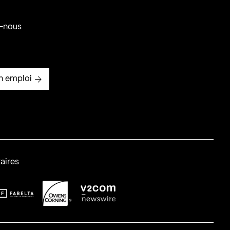
-nous
n emploi
aires
abelta_syst_BLANC
OC-2
v2com-1