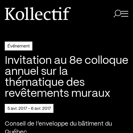
Aller à la page d'accueil
Logo Kollectif
Ouvri
Ouvrir 
Événement
Invitation au 8e colloque
annuel sur la
thématique des
revêtements muraux
5 avr. 2017 - 6 avr. 2017
Conseil de l’enveloppe du bâtiment du
Québec