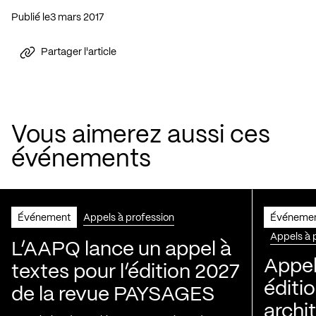
Publié le
3 mars 2017
Partager l'article
Vous aimerez aussi ces
événements
Événement
Appels à profession
Événeme
Appels à 
L’AAPQ lance un appel à
Appel
textes pour l’édition 2027
éditio
de la revue PAYSAGES
archi