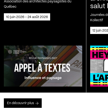
Association des architectes paysagistes du
salut 
Québec
Journées de
10 juin 2026 - 24 août 2026
Kollectif
12 juin 2
En découvrir plus