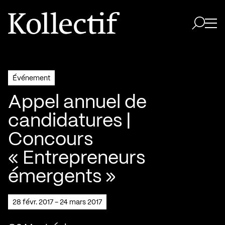
Aller à la page d'accueil
Logo Kollectif
Ouvri
Ouvrir 
Événement
Appel annuel de
candidatures |
Concours
« Entrepreneurs
émergents »
28 févr. 2017 - 24 mars 2017