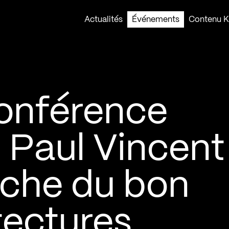
Actualités
Événements
Contenu Ko
onférence
 Paul Vincent 
rche du bon
tectures