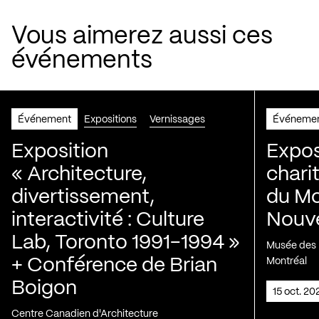
Vous aimerez aussi ces
événements
Événement
Expositions
Vernissages
Événeme
Exposition
Expos
« Architecture,
chari
divertissement,
du Mo
interactivité : Culture
Nouve
Lab, Toronto 1991-1994 »
Musée des H
+ Conférence de Brian
Montréal
Boigon
15 oct. 2
Centre Canadien d'Architecture