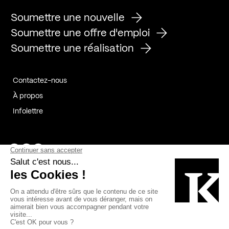
Soumettre une nouvelle
Soumettre une offre d'emploi
Soumettre une réalisation
Contactez-nous
À propos
Infolettre
Page Facebook de Kollectif
Page Instagram de Kollectif
Page Linkedin de Kollectif
Partenaires
Commanditaires
Fabelta_syst_BLAN
Bâtiment-Durable-Québec-1
Esquisses-1
IRAC-1
Contech-2
OC-2