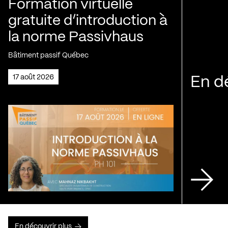
Formation virtuelle
gratuite d’introduction à
la norme Passivhaus
Bâtiment passif Québec
17 août 2026
En d
En découvrir plus