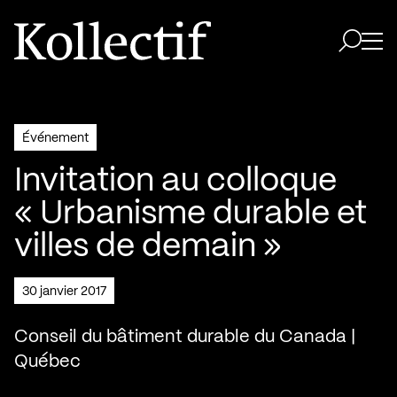
Aller à la page d'accueil
Logo Kollectif
Ouvri
Ouvrir 
Événement
Invitation au colloque
« Urbanisme durable et
villes de demain »
30 janvier 2017
Conseil du bâtiment durable du Canada |
Québec