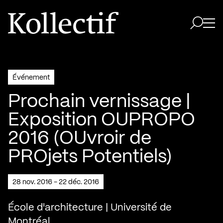
Aller à la page d'accueil
Logo Kollectif
Ouvri
Ouvrir 
Événement
Prochain vernissage |
Exposition OUPROPO
2016 (OUvroir de
PROjets Potentiels)
28 nov. 2016 - 22 déc. 2016
École d'architecture | Université de
Montréal