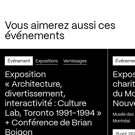
Vous aimerez aussi ces
événements
Événement
Expositions
Vernissages
Événeme
Exposition
Expos
« Architecture,
chari
divertissement,
du Mo
interactivité : Culture
Nouve
Lab, Toronto 1991-1994 »
Musée des H
+ Conférence de Brian
Montréal
Boigon
15 oct. 2