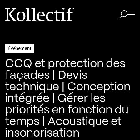
Aller à la page d'accueil
Logo Kollectif
Ouvri
Ouvrir 
Événement
CCQ et protection des
façades | Devis
technique | Conception
intégrée | Gérer les
priorités en fonction du
temps | Acoustique et
insonorisation