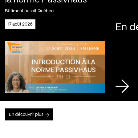
la norme Passivhaus
Bâtiment passif Québec
17 août 2026
En d
En découvrir plus