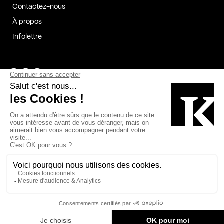
Contactez-nous
À propos
Infolettre
Page Facebook de Kollectif
Page Instagram de Kollectif
Page Linkedin de Kollectif
Partenaires
Commanditaires
Fabelta_syst_BLAN
Bâtiment-Durable-Québec-1
Esquisses-1
IRAC-1
Contech-2
OC-2
MP-1
v2com-1
©2026 Kollectif. Tous droits réservés.
Crédits
Légal
Cookies