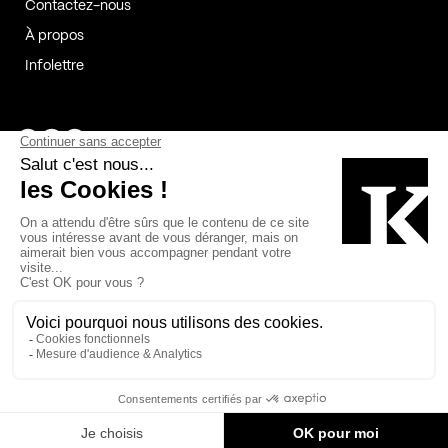
Contactez-nous
À propos
Infolettre
Page Facebook de Kollectif
Page Instagram de Kollectif
Page Linkedin de Kollectif
Partenaires
Commanditaires
Fabelta_syst_BLAN
Bâtiment-Durable-Québec-1
Esquisses-1
IRAC-1
Contech-2
OC-2
MP-1
v2com-1
©2026 Kollectif. Tous droits réservés.
Crédits
Légal
Cookies