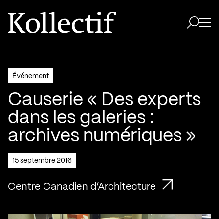
Aller à la page d'accueil
Logo Kollectif
Ouvri
Ouvrir 
Événement
Causerie « Des experts
dans les galeries :
archives numériques »
15 septembre 2016
Centre Canadien d’Architecture