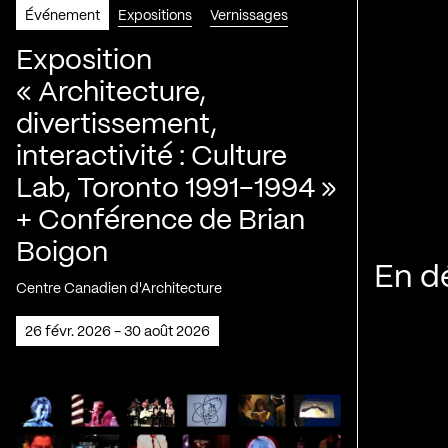
Événement
Expositions
Vernissages
Exposition
« Architecture,
divertissement,
interactivité : Culture
Lab, Toronto 1991-1994 »
+ Conférence de Brian
Boigon
En d
Centre Canadien d'Architecture
26 févr. 2026 - 30 août 2026