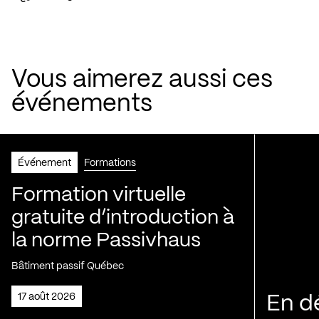
Vous aimerez aussi ces
événements
Événement
Formations
Formation virtuelle
gratuite d’introduction à
la norme Passivhaus
Bâtiment passif Québec
17 août 2026
En d