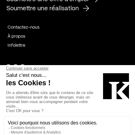
Soumettre une réalisation
Contactez-nous
À propos
Infolettre
Page Facebook de Kollectif
Page Instagram de Kollectif
Page Linkedin de Kollectif
Partenaires
Commanditaires
Fabelta_syst_BLAN
Bâtiment-Durable-Québec-1
Esquisses-1
IRAC-1
Contech-2
OC-2
MP-1
v2com-1