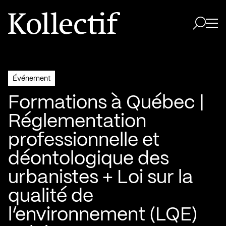
Aller à la page d'accueil
Logo Kollectif
Ouvri
Ouvrir 
Événement
Formations à Québec |
Réglementation
professionnelle et
déontologique des
urbanistes + Loi sur la
qualité de
l’environnement (LQE)