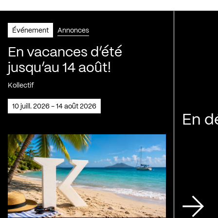
Événement
Annonces
En vacances d’été
jusqu’au 14 août!
Kollectif
10 juill. 2026 - 14 août 2026
En d