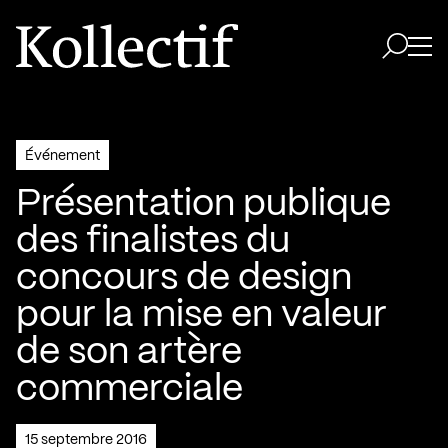
Aller à la page d'accueil
Logo Kollectif
Ouvri
Ouvrir 
Événement
Présentation publique
des finalistes du
concours de design
pour la mise en valeur
de son artère
commerciale
15 septembre 2016