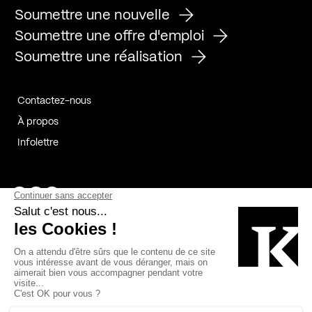
Soumettre une nouvelle
Soumettre une offre d'emploi
Soumettre une réalisation
Contactez-nous
À propos
Infolettre
Page Facebook de Kollectif
Page Instagram de Kollectif
Page Linkedin de Kollectif
Partenaires
Commanditaires
Fabelta_syst_BLAN
Bâtiment-Durable-Québec-1
Esquisses-1
IRAC-1
Contech-2
OC-2