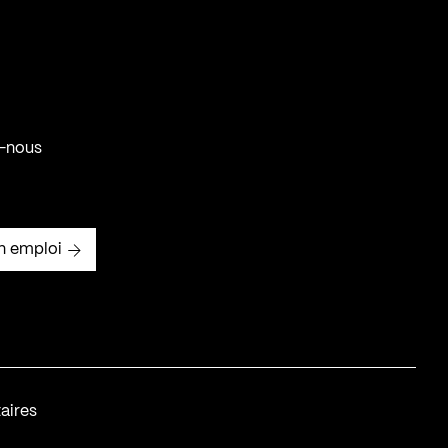
-nous
n emploi
aires