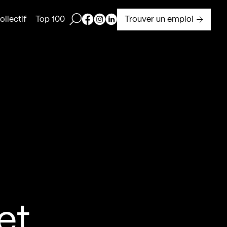
Ouvrir la barre de recherche
Page Facebook de Kollectif
Page Instagram de Kollectif
Page Linkedin de Kollectif
Trouver un emploi
llectif
Top 100
et