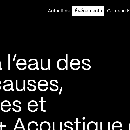
Actualités
Événements
Contenu Ko
 l’eau des
causes,
es et
+ Acoustique 