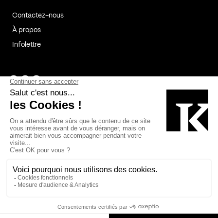
Contactez-nous
À propos
Infolettre
Page Facebook de Kollectif
Page Instagram de Kollectif
Page Linkedin de Kollectif
Partenaires
Commanditaires
Fabelta_syst_BLAN
Bâtiment-Durable-Québec-1
Esquisses-1
IRAC-1
Contech-2
OC-2
MP-1
v2com-1
©2026 Kollectif. Tous droits réservés.
Crédits
Légal
Cookies