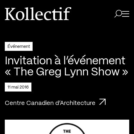
Aller à la page d'accueil
Logo Kollectif
Ouvri
Ouvrir 
Événement
Invitation à l’événement
« The Greg Lynn Show »
11 mai 2016
Centre Canadien d’Architecture