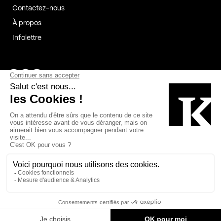
Contactez-nous
À propos
Infolettre
Page Facebook de Kollectif
Page Instagram de Kollectif
Page Linkedin de Kollectif
Partenaires
Commanditaires
Fabelta_syst_BLAN
Bâtiment-Durable-Québec-1
Esquisses-1
IRAC-1
Contech-2
OC-2
MP-1
v2com-1
©2026 Kollectif. Tous droits réservés.
Crédits
Légal
Cookies