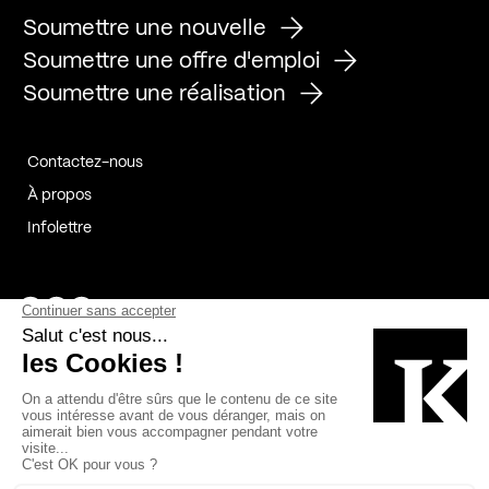
Soumettre une nouvelle
Soumettre une offre d'emploi
Soumettre une réalisation
Contactez-nous
À propos
Infolettre
Page Facebook de Kollectif
Page Instagram de Kollectif
Page Linkedin de Kollectif
Partenaires
Commanditaires
Fabelta_syst_BLAN
Bâtiment-Durable-Québec-1
Esquisses-1
IRAC-1
Contech-2
OC-2