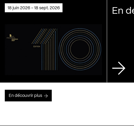
18 juin 2026 - 18 sept. 2026
En d
En découvrir plus