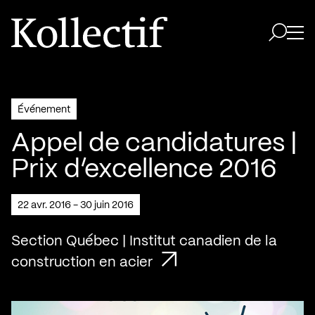
Aller à la page d'accueil
Logo Kollectif
Ouvri
Ouvrir 
Événement
Appel de candidatures |
Prix d’excellence 2016
22 avr. 2016 - 30 juin 2016
Section Québec | Institut canadien de la
construction en acier