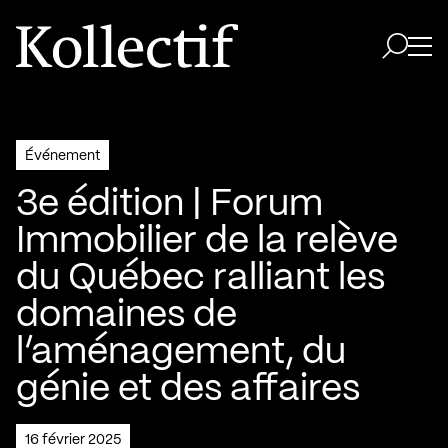
Aller à la page d'accueil
Logo Kollectif
Ouvri
Ouvrir 
Événement
3e édition | Forum
Immobilier de la relève
du Québec ralliant les
domaines de
l’aménagement, du
génie et des affaires
16 février 2025