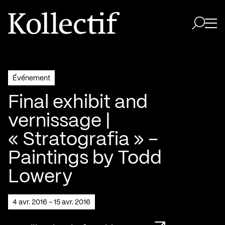
Aller à la page d'accueil
Logo Kollectif
Ouvri
Ouvrir 
Événement
Final exhibit and
vernissage |
« Stratografia » –
Paintings by Todd
Lowery
4 avr. 2016 - 15 avr. 2016