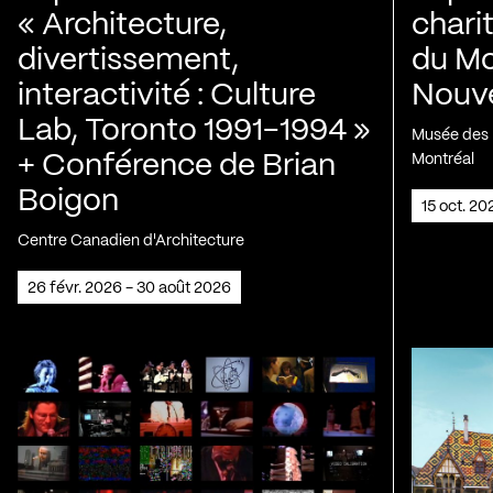
« Architecture,
chari
divertissement,
du Mo
interactivité : Culture
Nouve
Lab, Toronto 1991-1994 »
Musée des H
+ Conférence de Brian
Montréal
Boigon
15 oct. 2
Centre Canadien d'Architecture
26 févr. 2026 - 30 août 2026