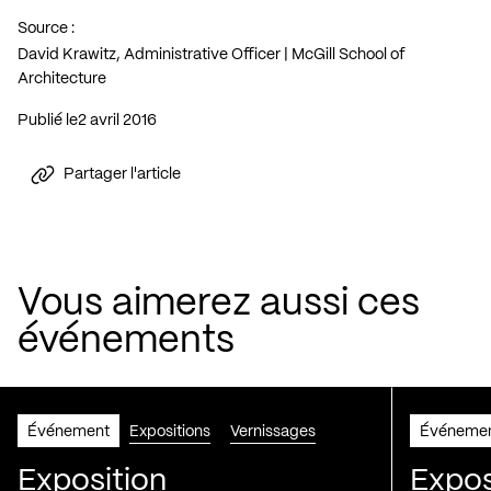
Source :
David Krawitz, Administrative Officer | McGill School of
Architecture
Publié le
2 avril 2016
Partager l'article
Vous aimerez aussi ces
événements
Événement
Expositions
Vernissages
Événeme
Exposition
Expos