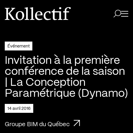
Aller à la page d'accueil
Logo Kollectif
Ouvri
Ouvrir 
Événement
Invitation à la première
conférence de la saison
| La Conception
Paramétrique (Dynamo)
14 avril 2016
Groupe BIM du Québec