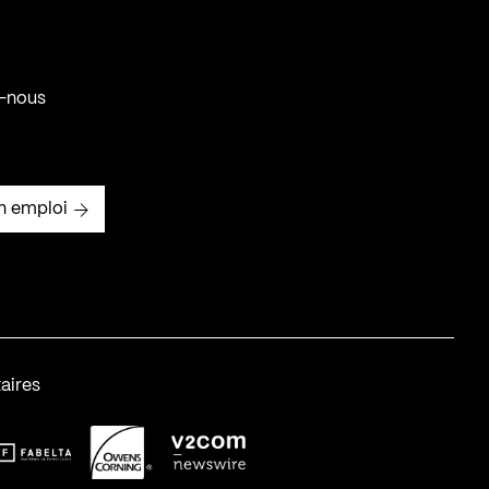
-nous
n emploi
aires
abelta_syst_BLANC
OC-2
v2com-1