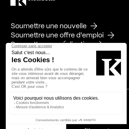
Soumettre une nouvelle
Soumettre une offre d'emploi
Soumettre une réalisation
Page Facebook de Kollectif
Page Instagram de Kollectif
Page Linkedin de Kollectif
Partenaires
Bâtiment-Durable-Québec-1
Esquisses-1
IRAC-1
MP-1