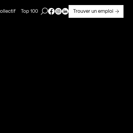
Ouvrir la barre de recherche
Page Facebook de Kollectif
Page Instagram de Kollectif
Page Linkedin de Kollectif
Trouver un emploi
llectif
Top 100