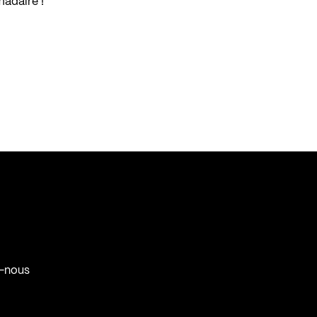
madaire !
-nous