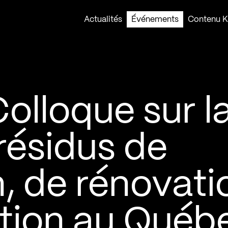
Actualités
Événements
Contenu Ko
Colloque sur l
résidus de
, de rénovati
ition au Québ