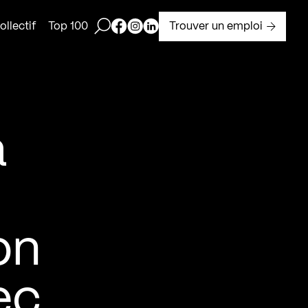
Ouvrir la barre de recherche
Page Facebook de Kollectif
Page Instagram de Kollectif
Page Linkedin de Kollectif
Trouver un emploi
llectif
Top 100
a
on
ec