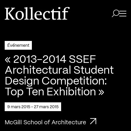
Aller à la page d'accueil
Logo Kollectif
Ouvri
Ouvrir 
Événement
« 2013-2014 SSEF
Architectural Student
Design Competition:
Top Ten Exhibition »
9 mars 2015 - 27 mars 2015
McGill School of Architecture