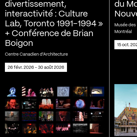
divertissement,
du Mo
interactivité : Culture
Nouve
Lab, Toronto 1991-1994 »
Musée des H
+ Conférence de Brian
Montréal
Boigon
15 oct. 2
Centre Canadien d'Architecture
26 févr. 2026 - 30 août 2026