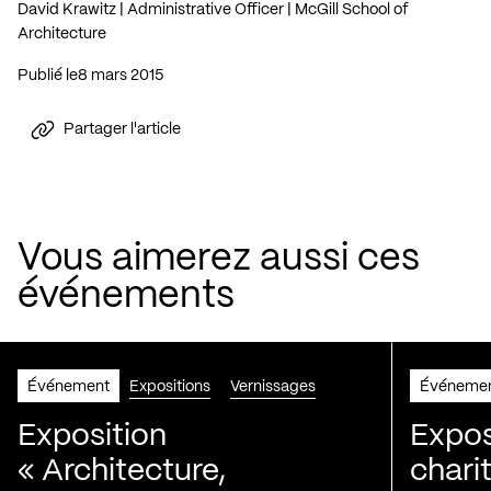
David Krawitz | Administrative Officer | McGill School of
Architecture
Publié le
8 mars 2015
Partager l'article
Vous aimerez aussi ces
événements
Événement
Expositions
Vernissages
Événeme
Exposition
Expos
« Architecture,
chari