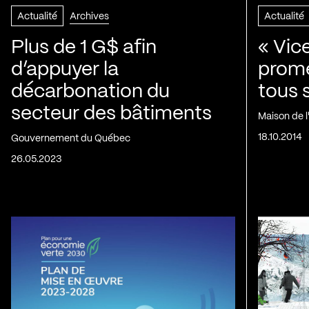
Actualité
Archives
Actualité
Plus de 1 G$ afin
« Vic
d’appuyer la
prom
décarbonation du
tous 
secteur des bâtiments
Maison de 
18.10.2014
Gouvernement du Québec
26.05.2023