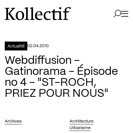
Aller à la page d'accueil
Logo Kollectif
Ouvri
Ouvrir 
02.04.2010
Actualité
Webdiffusion –
Gatinorama – Épisode
no 4 – "ST-ROCH,
PRIEZ POUR NOUS"
Archives
Architecture
Urbanisme