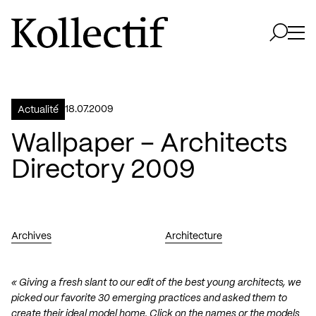
Aller à la page d'accueil
Logo Kollectif
Ouvri
Ouvrir 
18.07.2009
Actualité
Wallpaper – Architects
Directory 2009
Archives
Architecture
« Giving a fresh slant to our edit of the best young architects, we
picked our favorite 30 emerging practices and asked them to
create their ideal model home. Click on the names or the models