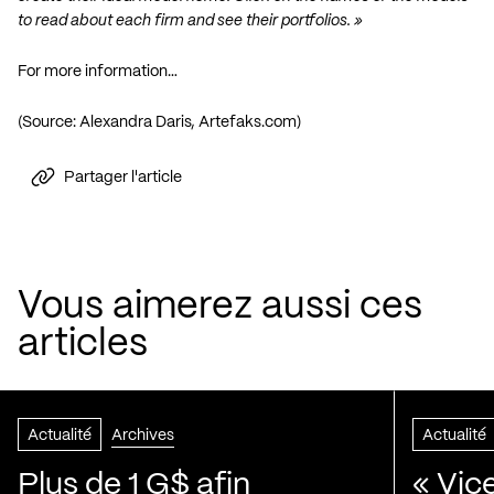
to read about each firm and see their portfolios. »
For more information…
(Source: Alexandra Daris,
Artefaks.com
)
Partager l'article
Vous aimerez aussi ces
articles
Actualité
Archives
Actualité
Plus de 1 G$ afin
« Vic