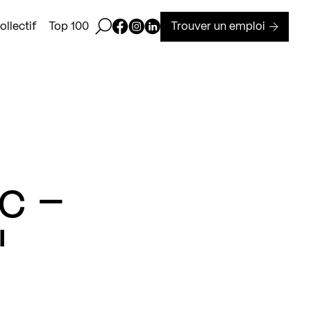
Ouvrir la barre de recherche
Page Facebook de Kollectif
Page Instagram de Kollectif
Page Linkedin de Kollectif
Trouver un emploi
llectif
Top 100
c –
"