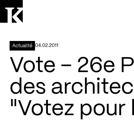
Aller à la page d'accueil
Logo Kollectif
04.02.2011
Actualité
Vote – 26e P
des archite
"Votez pour 