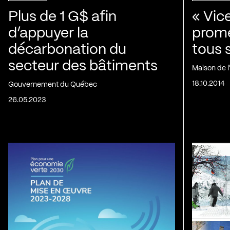
Plus de 1 G$ afin
« Vic
d’appuyer la
prom
décarbonation du
tous 
secteur des bâtiments
Maison de 
18.10.2014
Gouvernement du Québec
26.05.2023