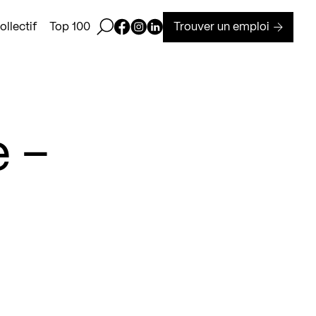
Ouvrir la barre de recherche
Page Facebook de Kollectif
Page Instagram de Kollectif
Page Linkedin de Kollectif
Trouver un emploi
llectif
Top 100
 –