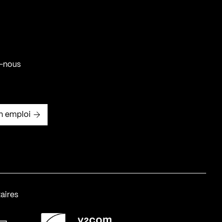
-nous
n emploi
aires