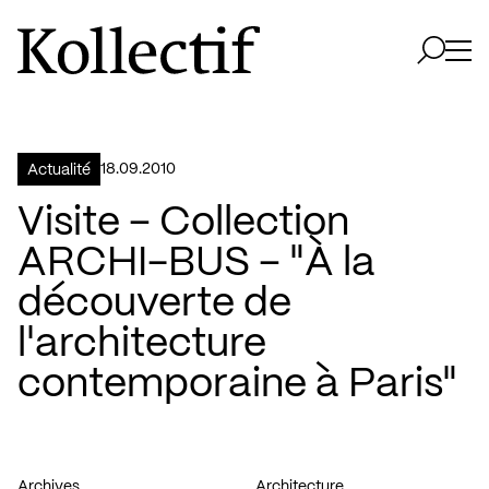
Aller à la page d'accueil
Logo Kollectif
Ouvri
Ouvrir 
18.09.2010
Actualité
Visite – Collection
ARCHI-BUS – "À la
découverte de
l'architecture
contemporaine à Paris"
Archives
Architecture