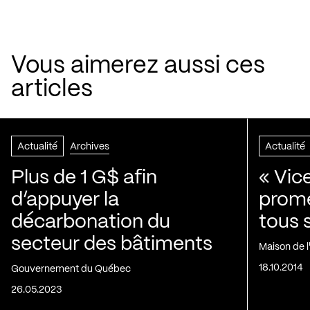
Vous aimerez aussi ces
articles
Actualité
Archives
Actualité
Plus de 1 G$ afin
« Vic
d’appuyer la
prom
décarbonation du
tous 
secteur des bâtiments
Maison de 
18.10.2014
Gouvernement du Québec
26.05.2023