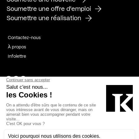
Soumettre une offre d'emploi
Soumettre une réalisation
Contactez-nous
À propos
Infolettre
Page Facebook de Kollectif
Page Instagram de Kollectif
Page Linkedin de Kollectif
Partenaires
Commanditaires
Fabelta_syst_BLAN
Bâtiment-Durable-Québec-1
Esquisses-1
IRAC-1
Contech-2
OC-2
MP-1
v2com-1