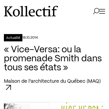
Aller à la page d'accueil
Logo Kollectif
Ouvri
Ouvrir 
18.10.2014
Actualité
« Vice-Versa: ou la
promenade Smith dans
tous ses états »
Maison de l'architecture du Québec (MAQ)