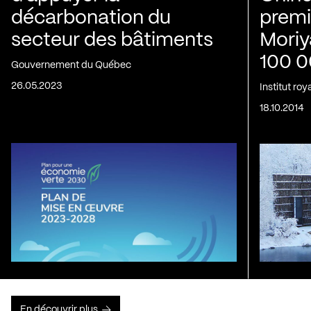
décarbonation du
premi
secteur des bâtiments
Mori
100 0
Gouvernement du Québec
26.05.2023
Institut ro
18.10.2014
En découvrir plus