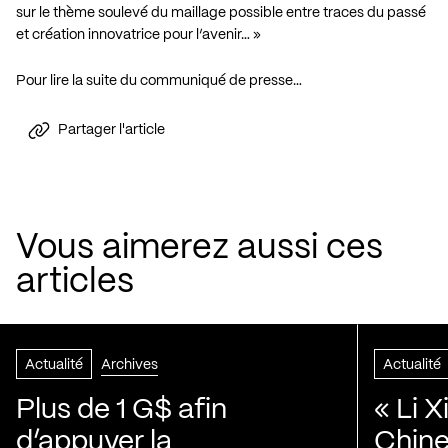
sur le thème soulevé du maillage possible entre traces du passé
et création innovatrice pour l’avenir… »
Pour lire la suite du communiqué de presse…
Partager l'article
Vous aimerez aussi ces
articles
Actualité
Archives
Actualité
Plus de 1 G$ afin
« Li 
d’appuyer la
Chine