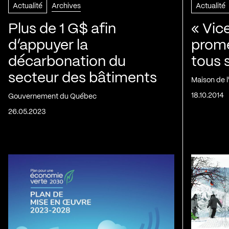
Actualité
Archives
Actualité
Plus de 1 G$ afin
« Vic
d’appuyer la
prom
décarbonation du
tous 
secteur des bâtiments
Maison de 
18.10.2014
Gouvernement du Québec
26.05.2023