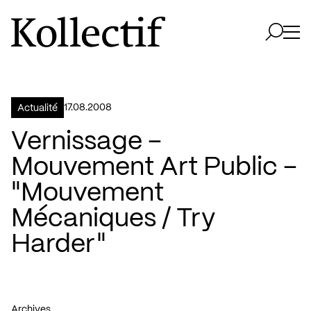
Aller à la page d'accueil
Logo Kollectif
Ouvri
Ouvrir 
17.08.2008
Actualité
Vernissage –
Mouvement Art Public –
"Mouvement
Mécaniques / Try
Harder"
Archives