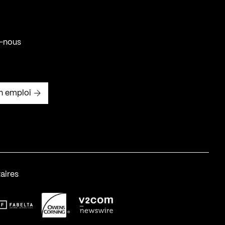
-nous
n emploi
aires
abelta_syst_BLANC
OC-2
v2com-1