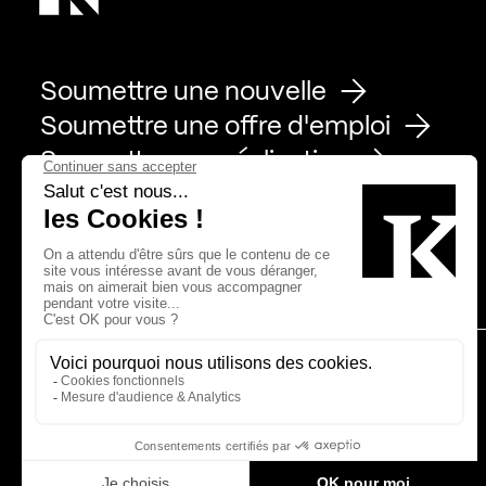
Soumettre une nouvelle
Soumettre une offre d'emploi
Soumettre une réalisation
Page Facebook de Kollectif
Page Instagram de Kollectif
Page Linkedin de Kollectif
Partenaires
Bâtiment-Durable-Québec-1
Esquisses-1
IRAC-1
MP-1