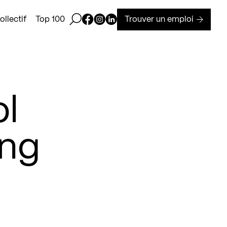
Ouvrir la barre de recherche
Page Facebook de Kollectif
Page Instagram de Kollectif
Page Linkedin de Kollectif
Trouver un emploi
llectif
Top 100
ol
ing