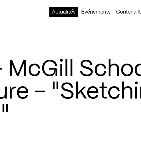
Actualités
Événements
Contenu Ko
 McGill Scho
ure – "Sketch
"