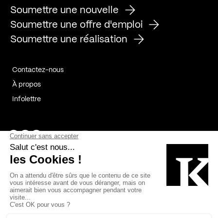
Soumettre une nouvelle
Soumettre une offre d'emploi
Soumettre une réalisation
Contactez-nous
À propos
Infolettre
Page Facebook de Kollectif
Page Instagram de Kollectif
Page Linkedin de Kollectif
Partenaires
Commanditaires
Fabelta_syst_BLAN
Bâtiment-Durable-Québec-1
Esquisses-1
IRAC-1
Contech-2
OC-2