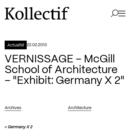
Aller à la page d'accueil
Logo Kollectif
Ouvri
Ouvrir 
22.02.2013
Actualité
VERNISSAGE – McGill
School of Architecture
– "Exhibit: Germany X 2"
Archives
Architecture
«
Germany X 2