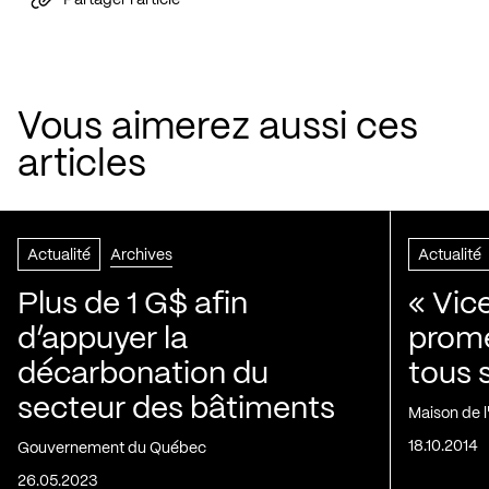
Vous aimerez aussi ces
articles
Actualité
Archives
Actualité
Plus de 1 G$ afin
« Vic
d’appuyer la
prom
décarbonation du
tous 
secteur des bâtiments
Maison de 
18.10.2014
Gouvernement du Québec
26.05.2023