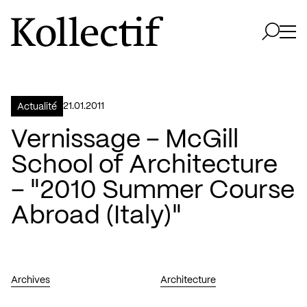
Aller à la page d'accueil
Logo Kollectif
Ouvri
Ouvrir 
21.01.2011
Actualité
Vernissage – McGill
School of Architecture
– "2010 Summer Course
Abroad (Italy)"
Archives
Architecture