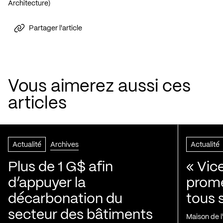
Architecture)
Partager l'article
Vous aimerez aussi ces
articles
Actualité
Archives
Actualité
Plus de 1 G$ afin
« Vic
d’appuyer la
prom
décarbonation du
tous 
secteur des bâtiments
Maison de 