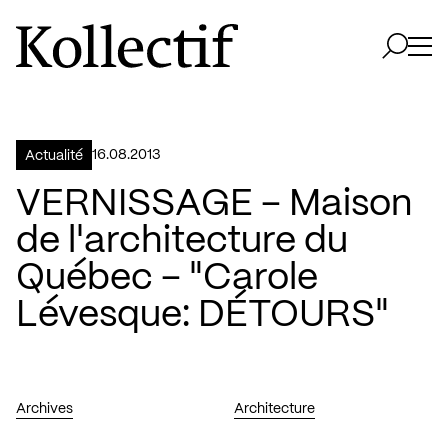
Aller à la page d'accueil
Logo Kollectif
Ouvri
Ouvrir 
16.08.2013
Actualité
VERNISSAGE – Maison
de l'architecture du
Québec – "Carole
Lévesque: DÉTOURS"
Archives
Architecture