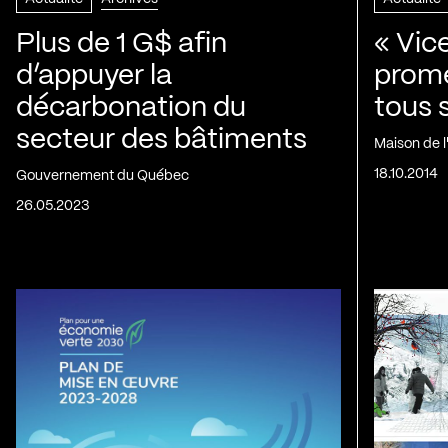
Plus de 1 G$ afin
« Vic
d’appuyer la
prom
décarbonation du
tous 
secteur des bâtiments
Maison de 
18.10.2014
Gouvernement du Québec
26.05.2023