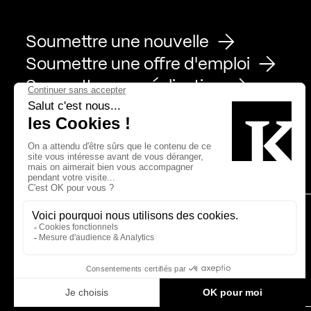
Soumettre une nouvelle
Soumettre une offre d'emploi
Soumettre une réalisation
Page Facebook de Kollectif
Page Instagram de Kollectif
Page Linkedin de Kollectif
Partenaires
Bâtiment-Durable-Québec-1
Esquisses-1
IRAC-1
MP-1