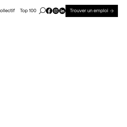
Ouvrir la barre de recherche
Page Facebook de Kollectif
Page Instagram de Kollectif
Page Linkedin de Kollectif
Trouver un emploi
llectif
Top 100