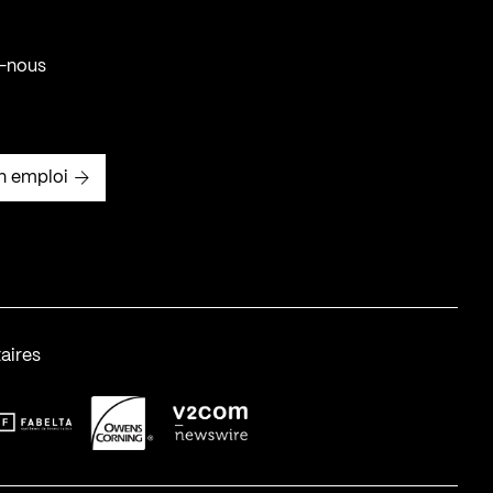
-nous
n emploi
aires
abelta_syst_BLANC
OC-2
v2com-1