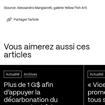
(Source: Alessandro Mangiarotti, galerie Yellow Fish Art)
Partager l'article
Vous aimerez aussi ces
articles
Actualité
Archives
Actualité
Plus de 1 G$ afin
« Vic
d’appuyer la
prom
décarbonation du
tous 