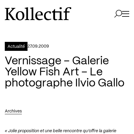
Aller à la page d'accueil
Logo Kollectif
Ouvri
Ouvrir 
27.09.2009
Actualité
Vernissage – Galerie
Yellow Fish Art – Le
photographe Ilvio Gallo
Archives
« Jolie proposition et une belle rencontre qu’offre la galerie