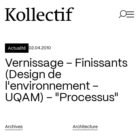
Aller à la page d'accueil
Logo Kollectif
Ouvri
Ouvrir 
02.04.2010
Actualité
Vernissage – Finissants
(Design de
l'environnement –
UQAM) – "Processus"
Archives
Architecture