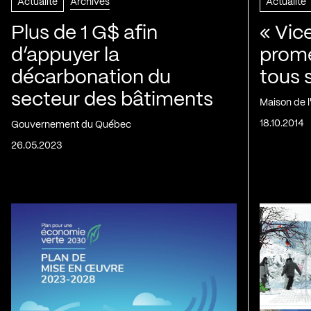
Actualité
Archives
Actualité
Plus de 1 G$ afin
« Vic
d’appuyer la
prom
décarbonation du
tous 
secteur des bâtiments
Maison de 
18.10.2014
Gouvernement du Québec
26.05.2023