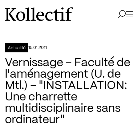
Aller à la page d'accueil
Logo Kollectif
Ouvri
Ouvrir 
15.01.2011
Actualité
Vernissage – Faculté de
l'aménagement (U. de
Mtl.) – "INSTALLATION:
Une charrette
multidisciplinaire sans
ordinateur"