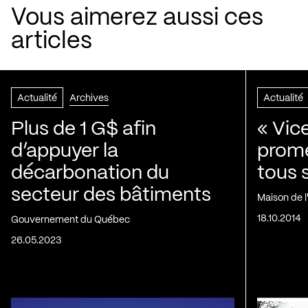
Vous aimerez aussi ces
articles
Actualité
Archives
Actualité
Plus de 1 G$ afin
« Vic
d’appuyer la
prom
décarbonation du
tous 
secteur des bâtiments
Maison de 
18.10.2014
Gouvernement du Québec
26.05.2023