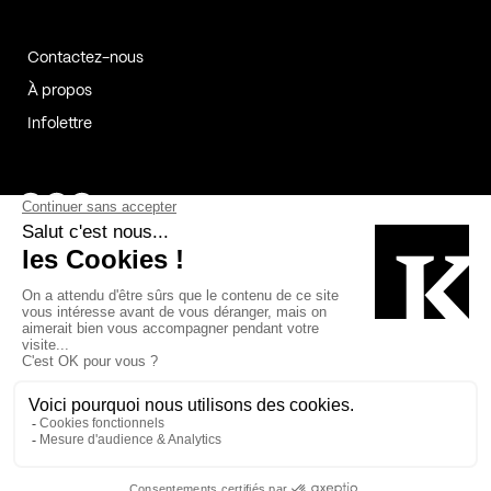
Contactez-nous
À propos
Infolettre
Page Facebook de Kollectif
Page Instagram de Kollectif
Page Linkedin de Kollectif
Partenaires
Commanditaires
Fabelta_syst_BLAN
Bâtiment-Durable-Québec-1
Esquisses-1
IRAC-1
Contech-2
OC-2
MP-1
v2com-1
©2026 Kollectif. Tous droits réservés.