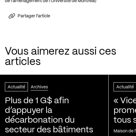
de l’aménagement de l’Université de Montréal)
Partager l'article
Vous aimerez aussi ces
articles
Actualité
Archives
Actualité
Plus de 1 G$ afin
« Vic
d’appuyer la
prom
décarbonation du
tous 
secteur des bâtiments
Maison de 