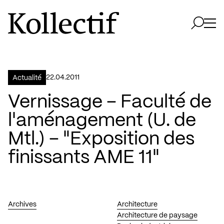
Aller à la page d'accueil
Logo Kollectif
Ouvri
Ouvrir 
22.04.2011
Actualité
Vernissage – Faculté de
l'aménagement (U. de
Mtl.) – "Exposition des
finissants AME 11"
Archives
Architecture
Architecture de paysage