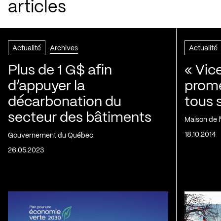
articles
Actualité
Archives
Actualité
Plus de 1 G$ afin
« Vic
d’appuyer la
prom
décarbonation du
tous 
secteur des bâtiments
Maison de 
18.10.2014
Gouvernement du Québec
26.05.2023