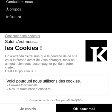
Contactez-nous
À propos
Infolettre
Page Facebook de Kollectif
Page Instagram de Kollectif
Page Linkedin de Kollectif
Partenaires
Commanditaires
Fabelta_syst_BLAN
Bâtiment-Durable-Québec-1
Esquisses-1
IRAC-1
Contech-2
OC-2
MP-1
v2com-1
©2026 Kollectif. Tous droits réservés.
Crédits
Légal
Cookies