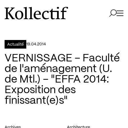
Aller à la page d'accueil
Logo Kollectif
Ouvri
Ouvrir 
19.04.2014
Actualité
VERNISSAGE – Faculté
de l'aménagement (U.
de Mtl.) – "EFFA 2014:
Exposition des
finissant(e)s"
Archives
Architecture