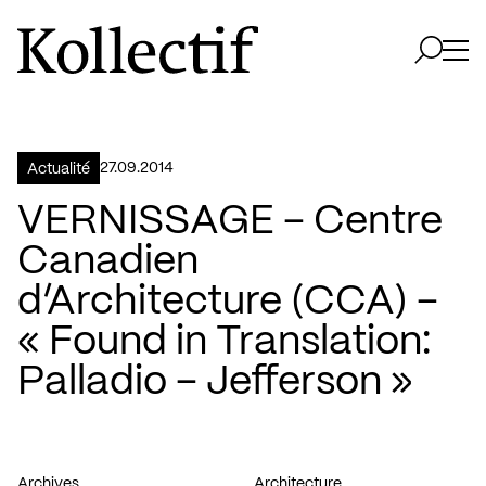
Aller à la page d'accueil
Logo Kollectif
Ouvri
Ouvrir 
27.09.2014
Actualité
VERNISSAGE – Centre
Canadien
d’Architecture (CCA) –
« Found in Translation:
Palladio – Jefferson »
Archives
Architecture