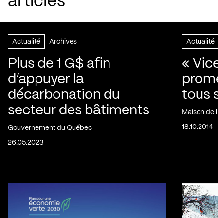
articles
Actualité
Archives
Actualité
Plus de 1 G$ afin
« Vic
d’appuyer la
prom
décarbonation du
tous 
secteur des bâtiments
Maison de 
18.10.2014
Gouvernement du Québec
26.05.2023