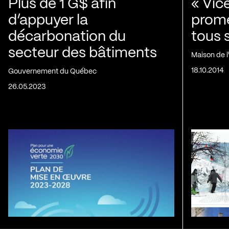
Plus de 1 G$ afin
« Vic
d’appuyer la
prom
décarbonation du
tous 
secteur des bâtiments
Maison de 
18.10.2014
Gouvernement du Québec
26.05.2023