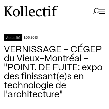
Aller à la page d'accueil
Logo Kollectif
Ouvri
Ouvrir 
11.05.2013
Actualité
VERNISSAGE – CÉGEP
du Vieux-Montréal –
"POINT. DE FUITE: expo
des finissant(e)s en
technologie de
l'architecture"