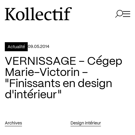
Aller à la page d'accueil
Logo Kollectif
Ouvri
Ouvrir 
09.05.2014
Actualité
VERNISSAGE – Cégep
Marie-Victorin –
"Finissants en design
d'intérieur"
Archives
Design intérieur