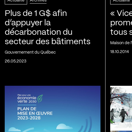
Actualité
Archives
Actualité
Plus de 1 G$ afin
« Vic
d’appuyer la
prom
décarbonation du
tous 
secteur des bâtiments
Maison de 
18.10.2014
Gouvernement du Québec
26.05.2023