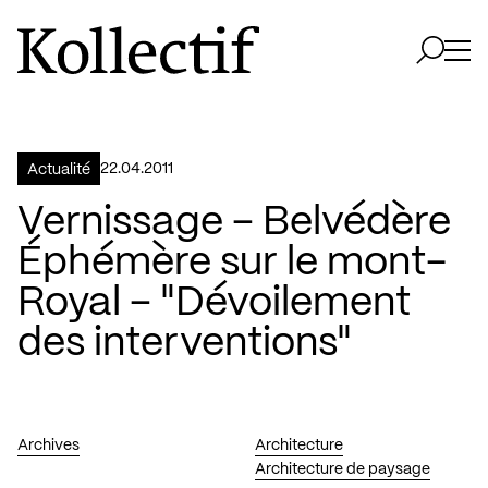
Aller à la page d'accueil
Logo Kollectif
Ouvri
Ouvrir 
22.04.2011
Actualité
Vernissage – Belvédère
Éphémère sur le mont-
Royal – "Dévoilement
des interventions"
Archives
Architecture
Architecture de paysage