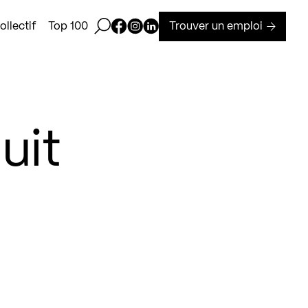
Ouvrir la barre de recherche
Page Facebook de Kollectif
Page Instagram de Kollectif
Page Linkedin de Kollectif
Trouver un emploi
llectif
Top 100
uit