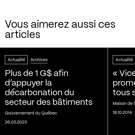
Vous aimerez aussi ces
articles
Actualité
Archives
Actualité
Plus de 1 G$ afin
« Vic
d’appuyer la
prom
décarbonation du
tous 
secteur des bâtiments
Maison de 
18.10.2014
Gouvernement du Québec
26.05.2023