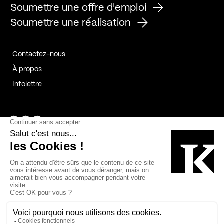
Soumettre une offre d'emploi
Soumettre une réalisation
Contactez-nous
À propos
Infolettre
Page Facebook de Kollectif
Page Instagram de Kollectif
Page Linkedin de Kollectif
Partenaires
Commanditaires
Fabelta_syst_BLAN
Bâtiment-Durable-Québec-1
Esquisses-1
IRAC-1
Contech-2
OC-2
MP-1
v2com-1