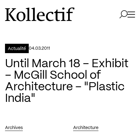
Aller à la page d'accueil
Logo Kollectif
Ouvri
Ouvrir 
04.03.2011
Actualité
Until March 18 – Exhibit
– McGill School of
Architecture – "Plastic
India"
Archives
Architecture