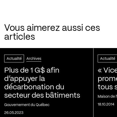
Vous aimerez aussi ces
articles
Actualité
Archives
Actualité
Plus de 1 G$ afin
« Vic
d’appuyer la
prom
décarbonation du
tous 
secteur des bâtiments
Maison de 
18.10.2014
Gouvernement du Québec
26.05.2023