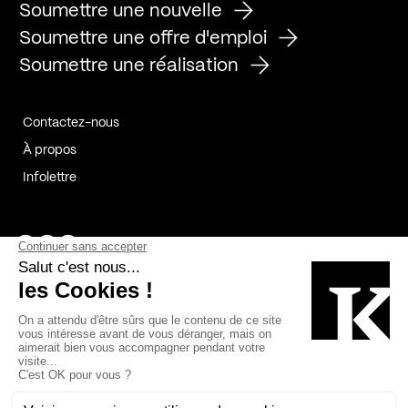
Soumettre une nouvelle
Soumettre une offre d'emploi
Soumettre une réalisation
Contactez-nous
À propos
Infolettre
Page Facebook de Kollectif
Page Instagram de Kollectif
Page Linkedin de Kollectif
Partenaires
Commanditaires
Fabelta_syst_BLAN
Bâtiment-Durable-Québec-1
Esquisses-1
IRAC-1
Contech-2
OC-2