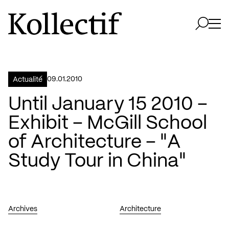
Aller à la page d'accueil
Logo Kollectif
Ouvri
Ouvrir 
09.01.2010
Actualité
Until January 15 2010 –
Exhibit – McGill School
of Architecture – "A
Study Tour in China"
Archives
Architecture